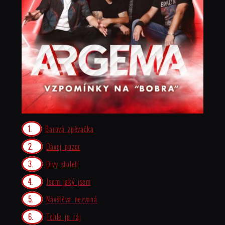
Barová zpěvačka
Dávej pozor
Divy století
Jsem jaký jsem
Návštěva nezvaná
Tohle je ráj