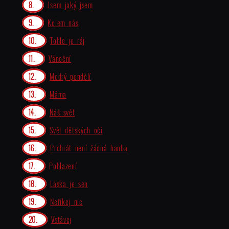
Jsem jaký jsem
Kolem nás
Tohle je ráj
Vánoční
Modrý pondělí
Máma
Náš svět
Svět dětských očí
Prohrát není žádná hanba
Pohlazení
Láska je sen
Neříkej nic
Vstávej