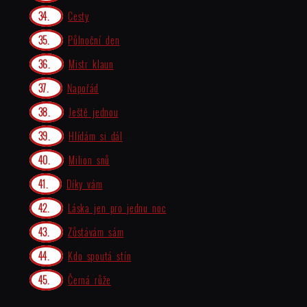
Cesty
Půlnoční den
Mistr klaun
Napořád
Ještě jednou
Hlídám si dál
Milion snů
Díky vám
Láska jen pro jednu noc
Zůstávám sám
Kdo spoutá stín
Černá růže