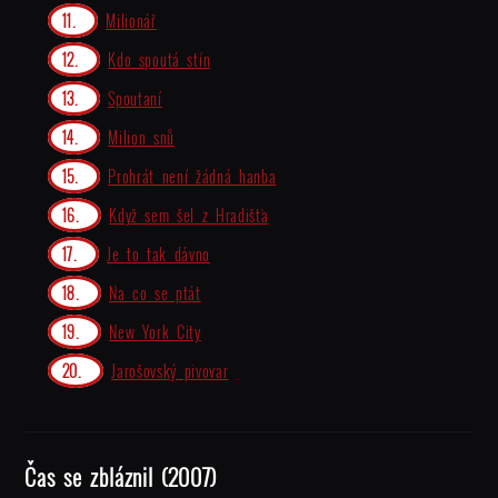
Milionář
Kdo spoutá stín
Spoutaní
Milion snů
Prohrát není žádná hanba
Když sem šel z Hradišťa
Je to tak dávno
Na co se ptát
New York City
Jarošovský pivovar
Čas se zbláznil (2007)