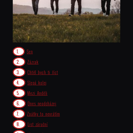
Sen
Zázrak
Chtěl bych ti říct
Slepá kolej
Mezi Anděli
Dnes neodcházej
Zpátky to nevrátím
List záruční