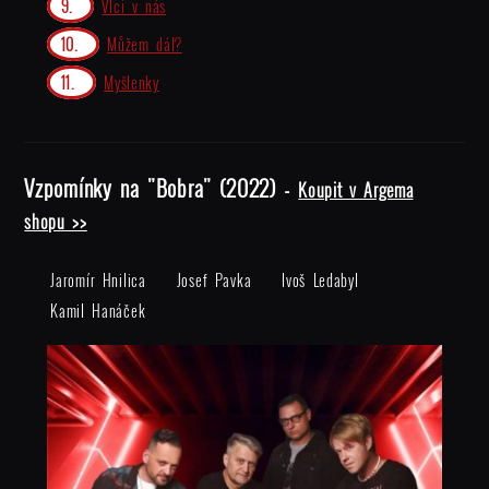
Vlci v nás
Můžem dál?
Myšlenky
Vzpomínky na "Bobra" (2022) -
Koupit v Argema
shopu >>
Jaromír Hnilica
Josef Pavka
Ivoš Ledabyl
Kamil Hanáček