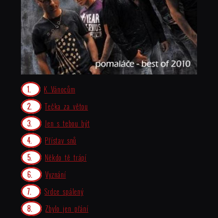
K Vánocům
Tečka za větou
Jen s tebou být
Přístav snů
Někdo tě trápí
Vyznání
Srdce spálený
Zbylo jen přání