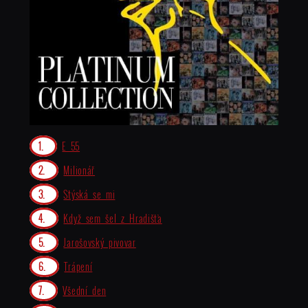
E 55
Milionář
Stýská se mi
Když sem šel z Hradišťa
Jarošovský pivovar
Trápení
Všední den