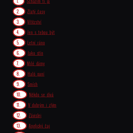
Scházím ti já
Zlatý časy
Vítězství
Jen s tebou být
Letní ráno
Jako stín
Milé dámy
Haló paní
Smích
Někdo se dívá
V dobrým i zlým
Závislej
Anglický čaj