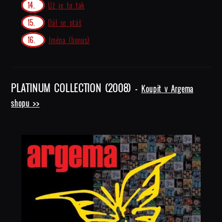
Už je to tak
Dál se ptáš
Jména (bonus)
PLATINUM COLLECTION (2008) -
Koupit v Argema
shopu >>