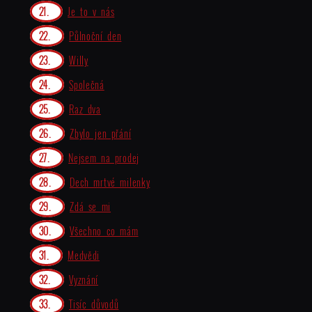
Je to v nás
Půlnoční den
Willy
Společná
Raz dva
Zbylo jen přání
Nejsem na prodej
Dech mrtvé milenky
Zdá se mi
Všechno co mám
Medvědi
Vyznání
Tisíc důvodů