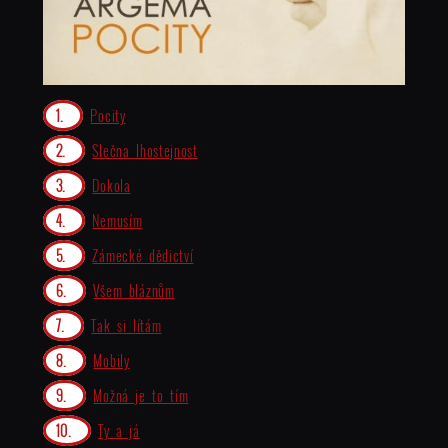
Pocity
Slečna lhostejnost
Dokola
Nemusím
Zámecké dědictví
Všem bláznům
Tak si lítám
Mobily
Možná je to tím
Ty a já