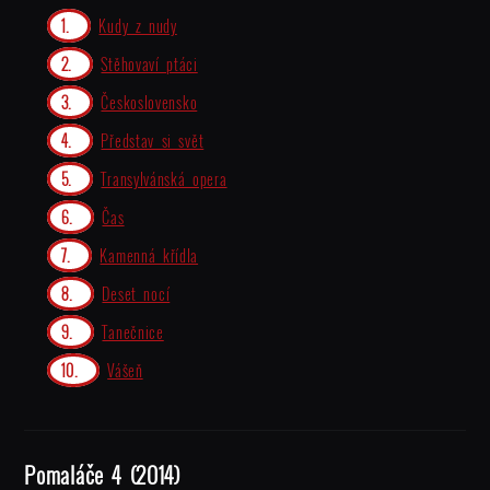
Kudy z nudy
Stěhovaví ptáci
Československo
Představ si svět
Transylvánská opera
Čas
Kamenná křídla
Deset nocí
Tanečnice
Vášeň
Pomaláče 4 (2014)