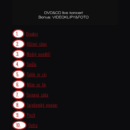
Divokej
Růžoví sloni
Modrý pondělí
Smůla
Tohle je ráj
Mám se líp
Špinavá záda
Jarošovský pivovar
Pech
Outro