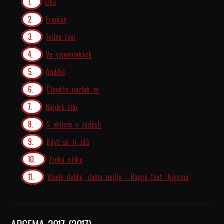
Ona
Éroplán
Jeden tým
Ve vzpomínkách
Andělé
Člověče nezlob se
Najdeš sílu
S větrem v zádech
Když se ti zdá
Zrnka písku
Všude dobře, doma nejlíp - Raego feat. Argema