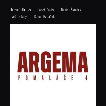
Jaromír Hnilica
Josef Pavka
Daniel Škrášek
Ivoš Ledabyl
Kamil Hanáček