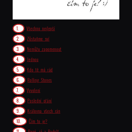
Všechno nejlepší
Zůstaňme sví
Nemůžu zapomenout
Jednou
Kdo tě má rád
Rolling Stones
Vyvolení
Poslední přání
Královna všech rán
Čím to je?
René, já a Rudolf