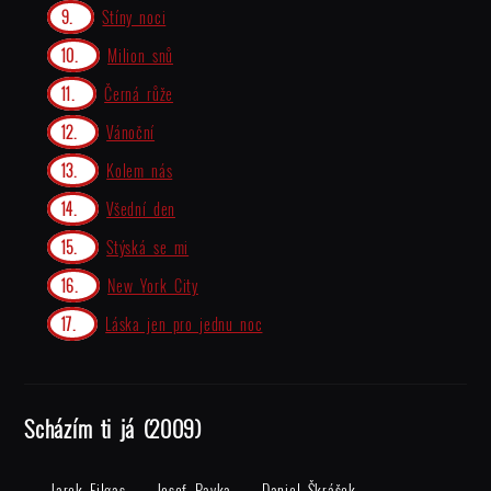
Stíny noci
Milion snů
Černá růže
Vánoční
Kolem nás
Všední den
Stýská se mi
New York City
Láska jen pro jednu noc
Scházím ti já (2009)
Jarek Filgas
Josef Pavka
Daniel Škrášek