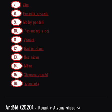
Vám
Poslední cigareta
Modrý pondělí
Poslouchej a dej
Vyznání
Řád je zákon
Bez názvu
Máma
Slepcova zpověď
Vzpomínky
Andělé (2020) -
Koupit v Argema shopu >>