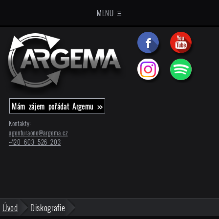
MENU Ξ
Mám zájem pořádat Argemu >>
Kontakty:
agenturaone@
argema.cz
+420 603 526 203
Úvod
Diskografie