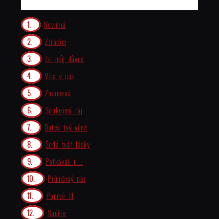
Nevinná
Ztrácím
Jsi můj důvod
Víra v nás
Zmámená
Soukromý ráj
Dotek tvý vůně
Šedá tvář lásky
Potkáváš ji...
Průměrný pár
Poprvé III
Naděje