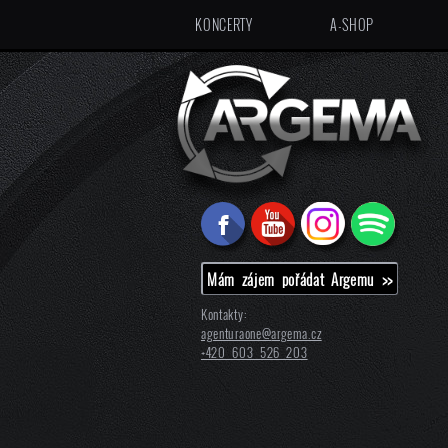
KONCERTY
A-SHOP
Mám zájem pořádat Argemu >>
Kontakty:
agenturaone@
argema.cz
+420 603 526 203