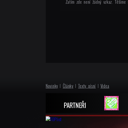
Zatím zde není žádný vzkaz. Těšíme 
Novinky
|
Články
|
Texty písní
|
Videa
PARTNEŘI