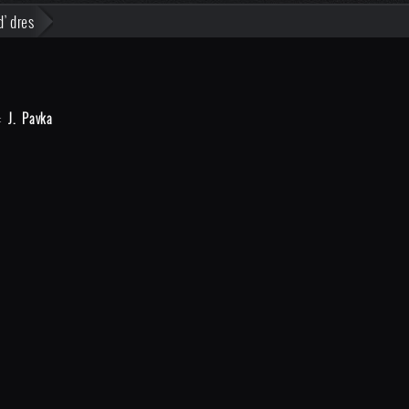
ď dres
:
J. Pavka