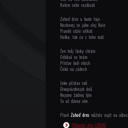
Kolem sebe rozdáváš
Zahoď dres a bude fajn
Nechovej se jako zlej Kain
Pravdě stále utíkáš
Holka, tak co z toho máš
Ten tvůj lásky chrám
Oddává se hrám
Přístav lodí všech
Čeká na zádech
Jako přístav snů
Divoprázdnejch dnů
Nejsme žádnej tým
To už dávno vím
Píseň
Zahoď dres
můžete najít na albec
Půlnoční den
(2004)