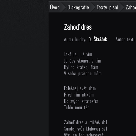
Úvod
Diskografie
Texty písní
Zaho
Zahoď dres
Autor hudby:
D. Škrášek
Autor textu
Jaká jsi, už vím
Je čas skončit s tím
Byl to krátkej flám
V srdci prázdno mám
Falešnej svět dam
Před ním utíkám
Do svých stratosfér
Tohle není fér
Zahoď dres a můžeš dál
Sundej svůj klubovej šál
Vše, co teď schováváš