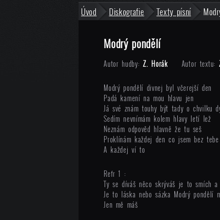
Úvod
Diskografie
Texty písní
Modr
Modrý pondělí
Autor hudby:
Z. Horák
Autor textu:
Modrý pondělí divnej byl včerejší den
Padá kamení na mou hlavu jen
Já své znám touhy být tady o chvilku dý
Sedím nevnímám kolem hlavy letí lež
Neznám odpověd hlavně že tu seš
Proklínám každej den co jsem bez tebe
A každej ví to
Refr 1 :
Ty se díváš něco skrýváš je to smích a
Je to láska nebo sázka Modrý pondělí
Jen mě máš