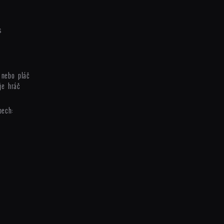
s
 nebo pláč
je hráč
bech: