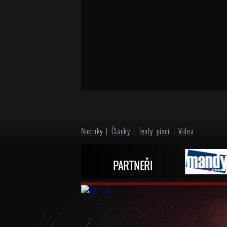
Novinky
|
Články
|
Texty písní
|
Videa
PARTNEŘI