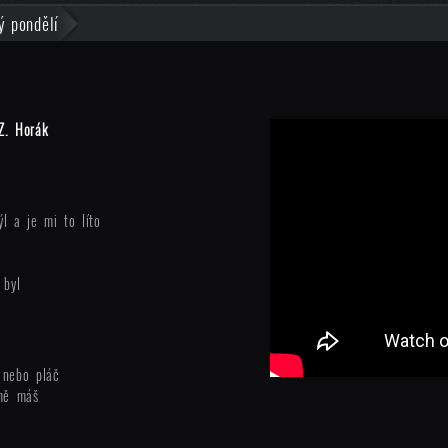
ý pondělí
Z. Horák
l a je mi to líto
 byl
 nebo pláč
 mě máš