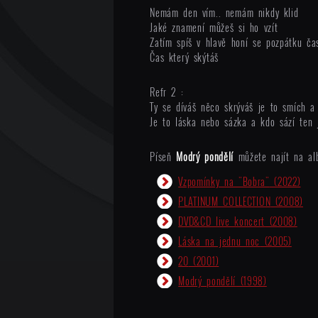
Nemám den vím.. nemám nikdy klid
Jaké znamení můžeš si ho vzít
Zatím spíš v hlavě honí se pozpátku ča
Čas který skýtáš
Refr 2 :
Ty se díváš něco skrýváš je to smích a
Je to láska nebo sázka a kdo sází ten 
Píseň
Modrý pondělí
můžete najít na al
Vzpomínky na "Bobra"
(2022)
PLATINUM COLLECTION
(2008)
DVD&CD live koncert
(2008)
Láska na jednu noc
(2005)
20
(2001)
Modrý pondělí
(1998)