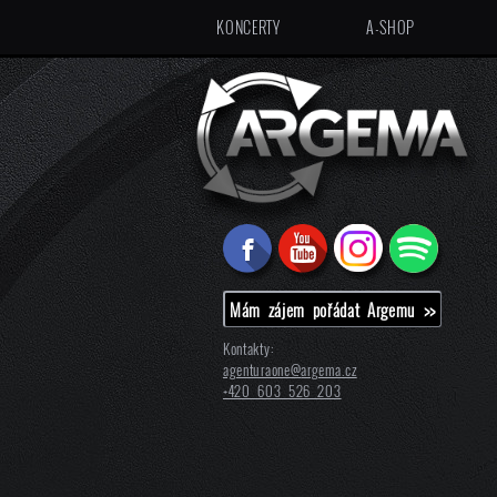
KONCERTY
A-SHOP
Mám zájem pořádat Argemu >>
Kontakty:
agenturaone@
argema.cz
+420 603 526 203