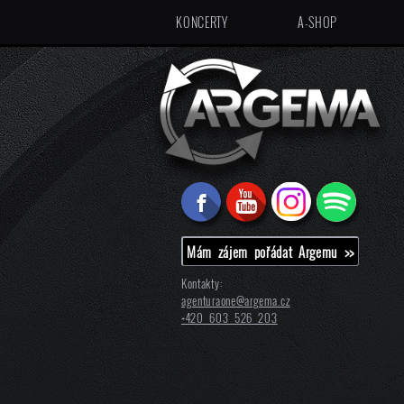
KONCERTY
A-SHOP
Mám zájem pořádat Argemu >>
Kontakty:
agenturaone@
argema.cz
+420 603 526 203