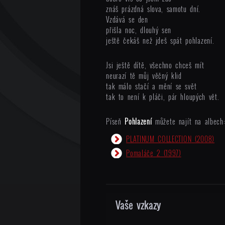
znáš prázdná slova, samotu dní.
Vzdává se den
přišla noc, dlouhý sen
ještě čekáš než jdeš spát pohlazení.
Jsi ještě dítě, všechno chceš mít
neurazí tě můj věčný klid
tak málo stačí a mění se svět
tak to není k pláči, pár hloupých vět.
Píseň
Pohlazení
můžete najít na albech
PLATINUM COLLECTION
(2008)
Pomaláče 2
(1997)
Vaše vzkazy