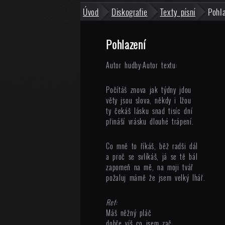
Úvod
Diskografie
Texty písní
Pohl
Pohlazení
Autor hudby:
Autor textu:
Počítáš znova jak týdny jdou
věty jsou slova, někdy i lžou
ty čekáš lásku snad tisíc dní
přináší vrásku dlouhé trápení.
Co mně to říkáš, běž radši dál
a proč se svlíkáš, já se tě bál
zapomeň na mě, na moji tvář
požaluj mámě že jsem velký lhář.
Ref:
Máš něžný pláč
dobře víš co jsem zač