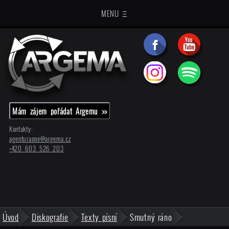
MENU Ξ
Mám zájem pořádat Argemu >>
Kontakty:
agenturaone@
argema.cz
+420 603 526 203
Úvod
Diskografie
Texty písní
Smutný ráno