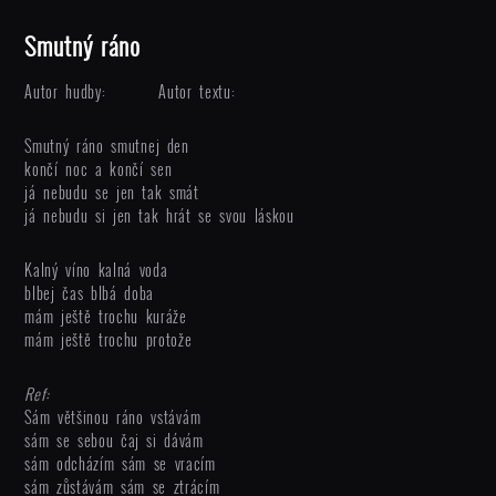
Smutný ráno
Autor hudby:
Autor textu:
Smutný ráno smutnej den
končí noc a končí sen
já nebudu se jen tak smát
já nebudu si jen tak hrát se svou láskou
Kalný víno kalná voda
blbej čas blbá doba
mám ještě trochu kuráže
mám ještě trochu protože
Ref:
Sám většinou ráno vstávám
sám se sebou čaj si dávám
sám odcházím sám se vracím
sám zůstávám sám se ztrácím