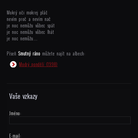
Mokrý oči mokrej pláč
nevím proč a nevím nač
je noc nemůžu vůbec spát
je noc nemůžu vůbec lhát
je noc nemůžu…
Píseň
Smutný ráno
můžete najít na albech:
Modrý pondělí
(1998)
Vaše vzkazy
Jméno:
E-mail: