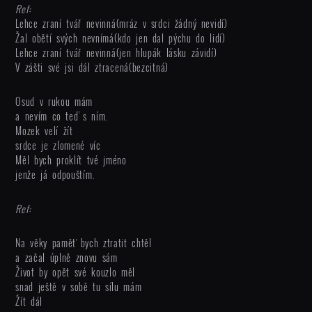
Ref:
Lehce zraní tvář nevinná(mráz v srdci žádný nevidí)
Žal obětí svých nevnímá(kdo jen dal pýchu do lidí)
Lehce zraní tvář nevinná(jen hlupák lásku závidí)
V zášti své jsi dál ztracená(bezcitná)
Osud v rukou mám
a nevím co teď s ním.
Mozek velí žít
srdce je zlomené víc
Měl bych proklít tvé jméno
jenže já odpouštím.
Ref:
Na věky paměť bych ztratit chtěl
a začal úplně znovu sám
Život by opět své kouzlo měl
snad ještě v sobě tu sílu mám
Žít dál