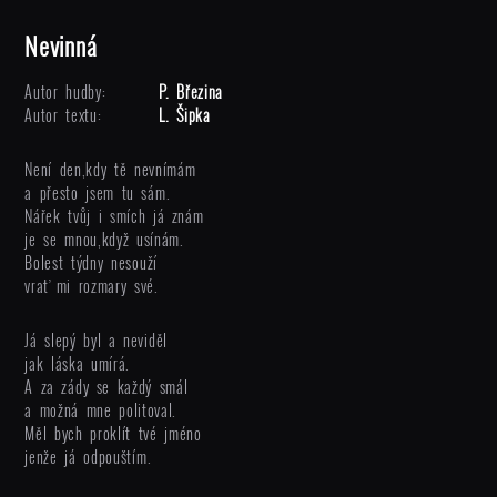
Nevinná
Autor hudby:
P. Březina
Autor textu:
L. Šipka
Není den,kdy tě nevnímám
a přesto jsem tu sám.
Nářek tvůj i smích já znám
je se mnou,když usínám.
Bolest týdny nesouží
vrať mi rozmary své.
Já slepý byl a neviděl
jak láska umírá.
A za zády se každý smál
a možná mne politoval.
Měl bych proklít tvé jméno
jenže já odpouštím.