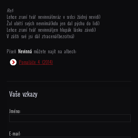
Ref:
Lehce zraní tvář nevinná(mráz v srdci žádný nevidí)
Žal obětí svých nevnímá(kdo jen dal pýchu do lidí)
Lehce zraní tvář nevinná(jen hlupák lásku závidí)
V zášti své jsi dál ztracená(bezcitná)
Píseň
Nevinná
můžete najít na albech:
Pomaláče 4
(2014)
Vaše vzkazy
Jméno:
E-mail: