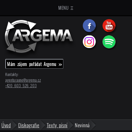
MENU Ξ
Mám zájem pořádat Argemu >>
Kontakty:
agenturaone@
argema.cz
+420 603 526 203
Úvod
Diskografie
Texty písní
Nevinná