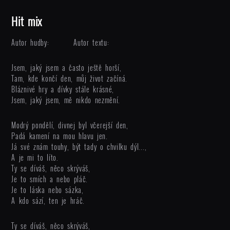
Hit mix
Autor hudby:
Autor textu:
Jsem, jaký jsem a často ještě horší,
Tam, kde končí den, můj život začíná.
Bláznivé hry a dívky stále krásné,
Jsem, jaký jsem, mě nikdo nezmění.
Modrý pondělí, divnej byl včerejší den,
Padá kamení na mou hlavu jen.
Já své znám touhy, být tady o chvilku dýl...,
A je mi to líto.
Ty se díváš, něco skrýváš,
Je to smích a nebo pláč.
Je to láska nebo sázka,
A kdo sází, ten je hráč.
Ty se díváš, něco skrýváš,