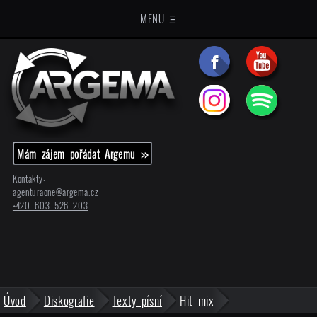
MENU Ξ
Mám zájem pořádat Argemu >>
Kontakty:
agenturaone@
argema.cz
+420 603 526 203
Úvod
Diskografie
Texty písní
Hit mix