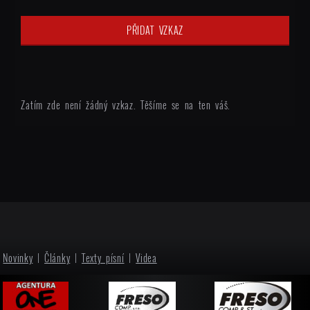
Zatím zde není žádný vzkaz. Těšíme se na ten váš.
Novinky
|
Články
|
Texty písní
|
Videa