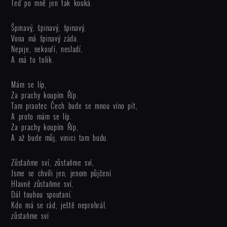
Teď po mně jen tak kouká.
Špinavý, špinavý, špinavý,
Vona má špinavý záda.
Nepije, nekouří, nesladí,
A má to tolik.
Mám se líp,
Za prachy koupím Říp.
Tam praotec Čech bude se mnou víno pít,
A proto mám se líp.
Za prachy koupím Říp,
A až bude můj, vinici tam budu.
Zůstaňme sví, zůstaňme sví,
Jsme se chvíli jen, jenom půjčení.
Hlavně zůstaňme sví,
Dál touhou spoutaní.
Kdo má se rád, ještě neprohrál,
zůstaňme sví