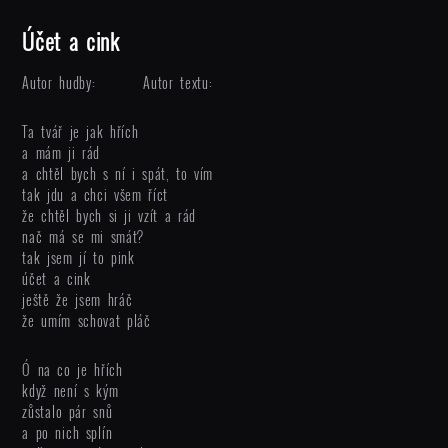
Účet a cink
Autor hudby:
Autor textu:
Ta tvář je jak hřích
a mám ji rád
a chtěl bych s ní i spát, to vím
tak jdu a chci všem říct
že chtěl bych si ji vzít a rád
nač má se mi smát?
tak jsem jí to pink
účet a cink
ještě že jsem hráč
že umím schovat pláč
Ó na co je hřích
když není s kým
zůstalo pár snů
a po nich splín