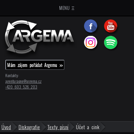
MENU Ξ
Mám zájem pořádat Argemu >>
Kontakty:
agenturaone@
argema.cz
+420 603 526 203
Úvod
Diskografie
Texty písní
Účet a cink