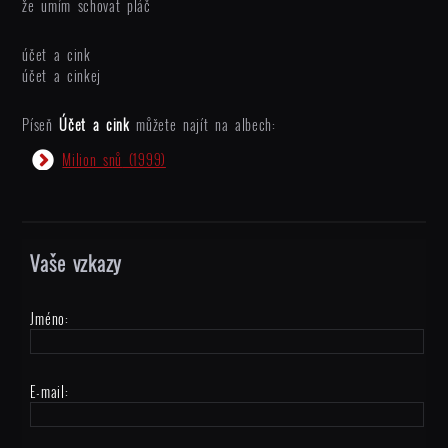
že umím schovat pláč
účet a cink
účet a cinkej
Píseň
Účet a cink
můžete najít na albech:
Milion snů
(1999)
Vaše vzkazy
Jméno:
E-mail: