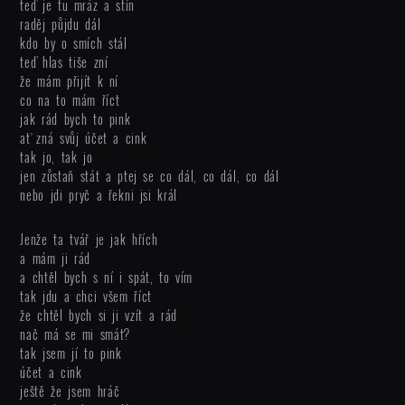
teď je tu mráz a stín
raděj půjdu dál
kdo by o smích stál
teď hlas tiše zní
že mám přijít k ní
co na to mám říct
jak rád bych to pink
ať zná svůj účet a cink
tak jo, tak jo
jen zůstaň stát a ptej se co dál, co dál, co dál
nebo jdi pryč a řekni jsi král
Jenže ta tvář je jak hřích
a mám ji rád
a chtěl bych s ní i spát, to vím
tak jdu a chci všem říct
že chtěl bych si ji vzít a rád
nač má se mi smát?
tak jsem jí to pink
účet a cink
ještě že jsem hráč