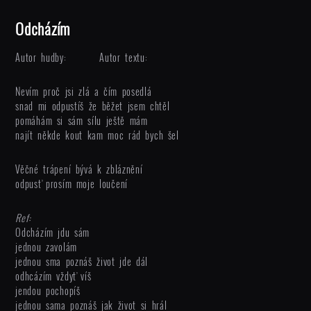
Odcházím
Autor hudby:
Autor textu:
Nevím proč jsi zlá a čím posedlá
snad mi odpustíš že běžet jsem chtěl
pomáhám si sám sílu ještě mám
najít někde kout kam moc rád bych šel
Věčné trápení bývá k zbláznění
odpusť prosím moje loučení
Ref:
Odcházím jdu sám
jednou zavolám
jednou sma poznáš život jde dál
odhcázím vždyť víš
jendou pochopíš
jednou sama poznáš jak život si hrál