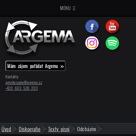
MENU Ξ
Mám zájem pořádat Argemu >>
Kontakty:
agenturaone@
argema.cz
+420 603 526 203
Úvod
Diskografie
Texty písní
Odcházím