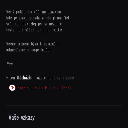
Věříš pohádkám věčným otázkám
kde je právo pravda a kdo jí má říct
svět není tak zlej jen si nezoufej
láska není věčná tak ji jdi vstříc
Věčné trápení bývá k zbláznění
odpusť prosím moje loučení
Ref:
Píseň
Odcházím
můžete najít na albech:
Když sem šel z Hradišťa
(1996)
Vaše vzkazy