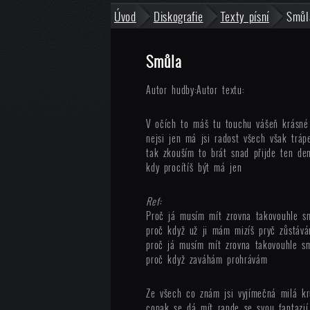
Úvod
Diskografie
Texty písní
Smůl
Smůla
Autor hudby:
Autor textu:
V očích to máš tu touchu vášeň krásné
nejsi jen má jsi radost všech však tráp
tak zkouším to brát snad přijde ten de
kdy procítíš být má jen
Ref:
Proč já musím mít zrovna takovouhle s
proč když už ji mám mizíš pryč zůstáv
proč já musím mít zrovna takovouhle s
proč když zaváhám prohrávám
Ze všech co znám jsi vyjímečná milá kr
copak se dá mít rande se svou fantazií