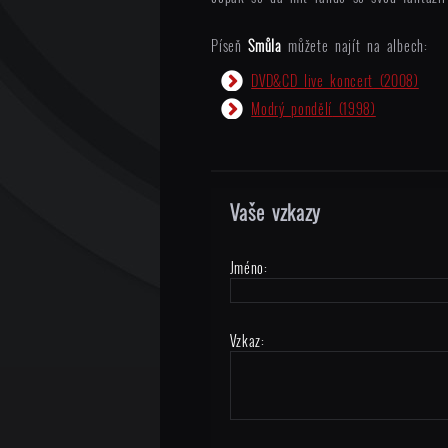
Píseň
Smůla
můžete najít na albech:
DVD&CD live koncert
(2008)
Modrý pondělí
(1998)
Vaše vzkazy
Jméno:
Vzkaz: