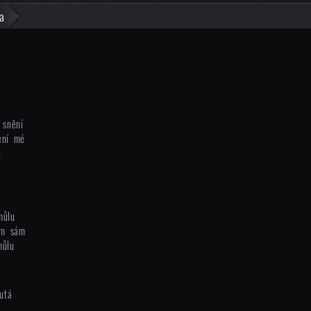
a
 snění
ení mé
n
můlu
ám sám
můlu
utá