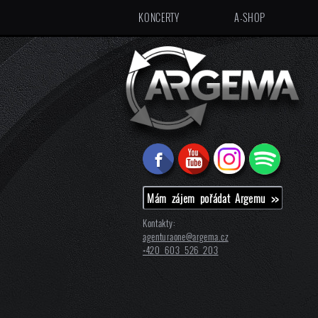
KONCERTY
A-SHOP
Mám zájem pořádat Argemu >>
Kontakty:
agenturaone@
argema.cz
+420 603 526 203