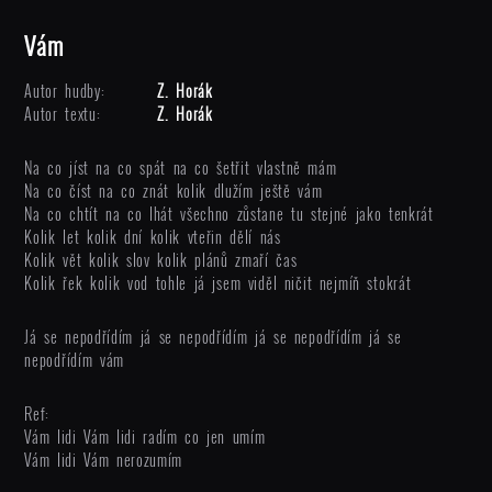
Vám
Autor hudby:
Z. Horák
Autor textu:
Z. Horák
Na co jíst na co spát na co šetřit vlastně mám
Na co číst na co znát kolik dlužím ještě vám
Na co chtít na co lhát všechno zůstane tu stejné jako tenkrát
Kolik let kolik dní kolik vteřin dělí nás
Kolik vět kolik slov kolik plánů zmaří čas
Kolik řek kolik vod tohle já jsem viděl ničit nejmíň stokrát
Já se nepodřídím já se nepodřídím já se nepodřídím já se
nepodřídím vám
Ref:
Vám lidi Vám lidi radím co jen umím
Vám lidi Vám nerozumím