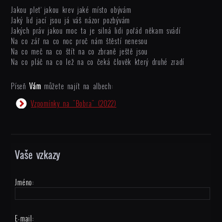
Jakou pleť jakou krev jaké místo obývám
Jaký lid jací jsou já váš názor pozbývám
Jakých práv jakou moc ta je silná lidi pořád někam svádí
Na co zář na co noc proč nám štěstí nenesou
Na co meč na co štít na co zbraně ještě jsou
Na co pláč na co lež na co čeká člověk který druhé zradí
Píseň
Vám
můžete najít na albech:
Vzpomínky na "Bobra"
(2022)
Vaše vzkazy
Jméno:
E-mail: