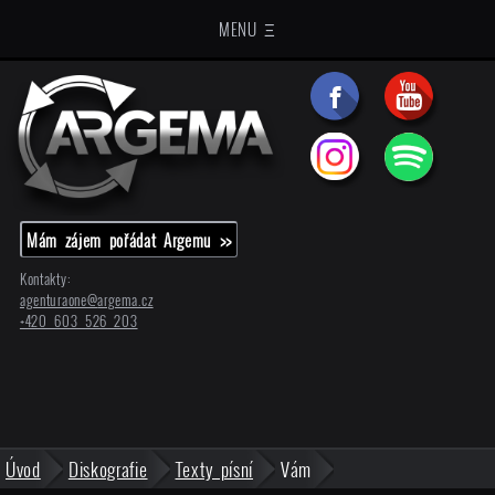
MENU Ξ
Mám zájem pořádat Argemu >>
Kontakty:
agenturaone@
argema.cz
+420 603 526 203
Úvod
Diskografie
Texty písní
Vám