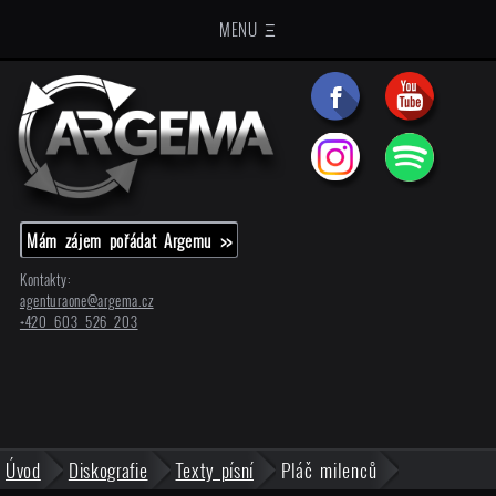
MENU Ξ
Mám zájem pořádat Argemu >>
Kontakty:
agenturaone@
argema.cz
+420 603 526 203
Úvod
Diskografie
Texty písní
Pláč milenců