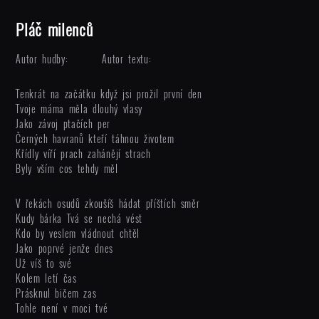
Pláč milenců
Autor hudby:
Autor textu:
Tenkrát na začátku když jsi prožil první den
Tvoje máma měla dlouhý vlasy
Jako závoj ptačích per
Černých havranů kteří táhnou životem
Křídly víří prach zahánějí strach
Byly vším cos tehdy měl
V řekách osudů zkoušíš hádat příštích směr
Kudy bárka Tvá se nechá vést
Kdo by veslem vládnout chtěl
Jako poprvé jenže dnes
Už víš to své
Kolem letí čas
Prásknul bičem zas
Tohle není v moci tvé