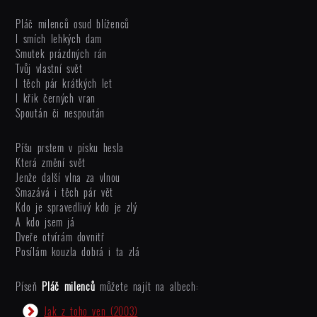
Pláč milenců osud blíženců
I smích lehkých dam
Smutek prázdných rán
Tvůj vlastní svět
I těch pár krátkých let
I křik černých vran
Spoután či nespoután
Píšu prstem v písku hesla
Která změní svět
Jenže další vlna za vlnou
Smazává i těch pár vět
Kdo je spravedlivý kdo je zlý
A kdo jsem já
Dveře otvírám dovnitř
Posílám kouzla dobrá i ta zlá
Píseň
Pláč milenců
můžete najít na albech:
Jak z toho ven
(2003)