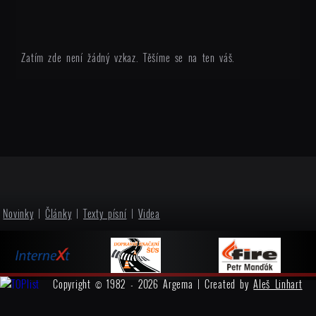
Zatím zde není žádný vzkaz. Těšíme se na ten váš.
Novinky
|
Články
|
Texty písní
|
Videa
Copyright © 1982 - 2026 Argema | Created by
Aleš Linhart