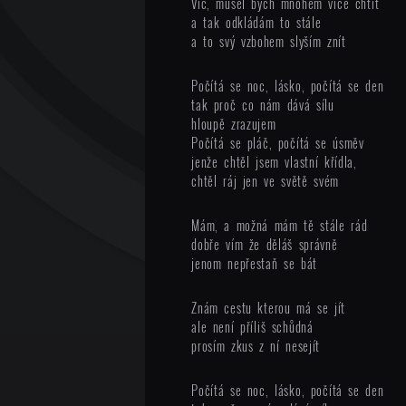
Víc, musel bych mnohem více chtít
a tak odkládám to stále
a to svý vzbohem slyším znít
Počítá se noc, lásko, počítá se den
tak proč co nám dává sílu
hloupě zrazujem
Počítá se pláč, počítá se úsměv
jenže chtěl jsem vlastní křídla,
chtěl ráj jen ve světě svém
Mám, a možná mám tě stále rád
dobře vím že děláš správně
jenom nepřestaň se bát
Znám cestu kterou má se jít
ale není příliš schůdná
prosím zkus z ní nesejít
Počítá se noc, lásko, počítá se den