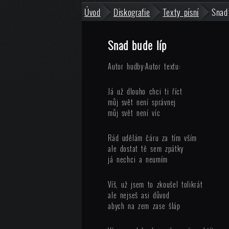
Úvod
Diskografie
Texty písní
Snad
Snad bude líp
Autor hudby:
Autor textu:
Já už dlouho chci ti říct
můj svět není správnej
můj svět není víc
Rád udělám čáru za tím vším
ale dostat tě sem zpátky
já nechci a neumím
Víš, už jsem to zkoušel tolikrát
ale nejseš asi důvod
abych na zem zase šláp