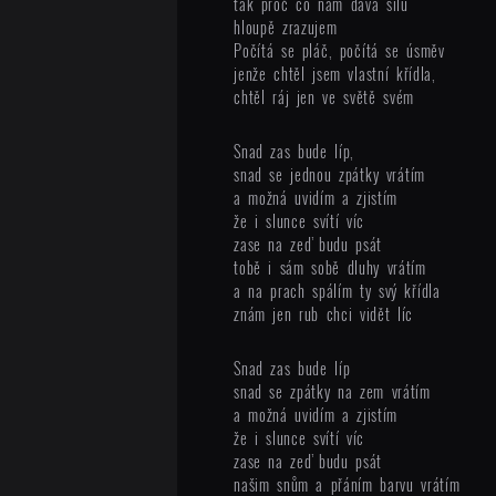
tak proč co nám dává sílu
hloupě zrazujem
Počítá se pláč, počítá se úsměv
jenže chtěl jsem vlastní křídla,
chtěl ráj jen ve světě svém
Snad zas bude líp,
snad se jednou zpátky vrátím
a možná uvidím a zjistím
že i slunce svítí víc
zase na zeď budu psát
tobě i sám sobě dluhy vrátím
a na prach spálím ty svý křídla
znám jen rub chci vidět líc
Snad zas bude líp
snad se zpátky na zem vrátím
a možná uvidím a zjistím
že i slunce svítí víc
zase na zeď budu psát
našim snům a přáním barvu vrátím