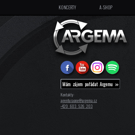
KONCERTY
A-SHOP
Mám zájem pořádat Argemu >>
Kontakty:
agenturaone@
argema.cz
+420 603 526 203