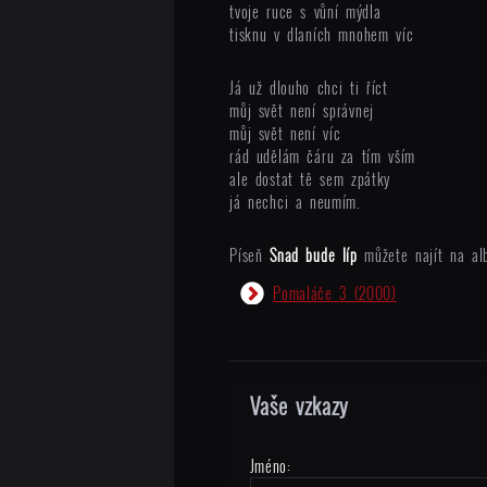
tvoje ruce s vůní mýdla
tisknu v dlaních mnohem víc
Já už dlouho chci ti říct
můj svět není správnej
můj svět není víc
rád udělám čáru za tím vším
ale dostat tě sem zpátky
já nechci a neumím.
Píseň
Snad bude líp
můžete najít na al
Pomaláče 3
(2000)
Vaše vzkazy
Jméno: