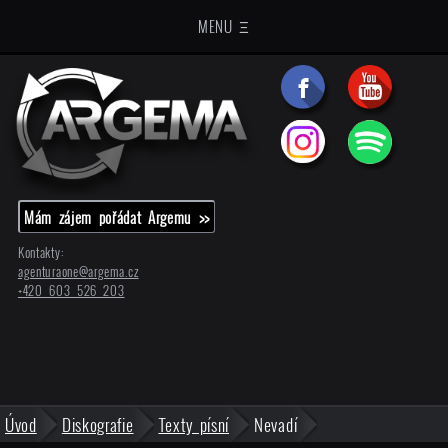
MENU Ξ
Mám zájem pořádat Argemu >>
Kontakty:
agenturaone@
argema.cz
+420 603 526 203
Úvod
Diskografie
Texty písní
Nevadí