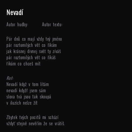
Nevadí
Autor hudby:
Autor textu:
Pár dnů co mají vždy tvý jméno
pár roztomilých vět co říkám
jak krásnej divnej svět ty zíváš
pár roztomilých vět co říkáš
říkám co chceš mít
Ref:
Nevadí když v tom lítám
nevadí kdyžř jsem sám
slova tvá jsou tak skoupá
v iluzích nelze žít
Zbytek tvých pocitů mi schází
vždyť stejně nevěřím že se vrátíš.