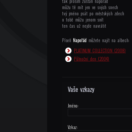
tak prosím zůstaň napořád
můžu tě mít jen ve svých snech
tvý jméno psát po městských zdech
o tobě můžu jenom snít
ten čas už nejde navrátit
Píseň
Napořád
můžete najít na albech:
PLATINUM COLLECTION
(2008)
Půlnoční den
(2004)
Vaše vzkazy
Jméno:
Vzkaz: