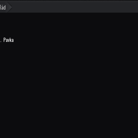
řád
J. Pavka