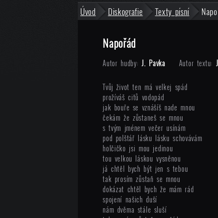
Úvod
Diskografie
Texty písní
Napo
Napořád
Autor hudby:
J. Pavka
Autor textu:
Tvůj život ten má velkej spád
prožíváš citů vodopád
jak bouře se vznášíš nade mnou
čekám že zůstaneš se mnou
s tvým jménem večer usínám
pod polštář lásku lásku schovávám
holčičko jsi mou jedinou
tou velkou láskou vysněnou
já chtěl bych být jen s tebou
tak prosím zůstaň se mnou
dokázat chtěl bych že mám rád
spojení našich duší
nám dvěma stále sluší