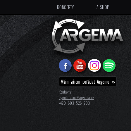
KONCERTY
A-SHOP
Mám zájem pořádat Argemu >>
Kontakty:
agenturaone@
argema.cz
+420 603 526 203