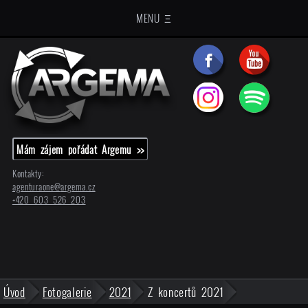
MENU Ξ
Mám zájem pořádat Argemu >>
Kontakty:
agenturaone@
argema.cz
+420 603 526 203
Úvod
Fotogalerie
2021
Z koncertů 2021