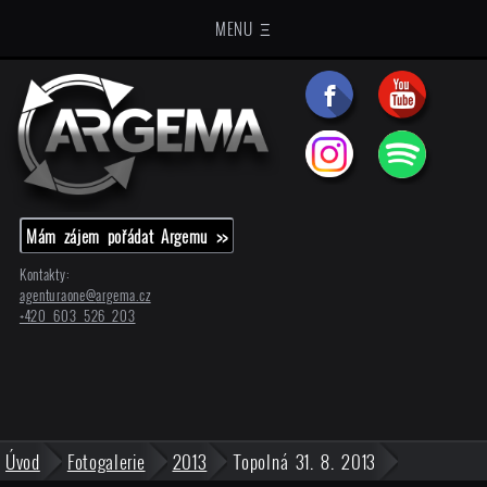
MENU Ξ
Mám zájem pořádat Argemu >>
Kontakty:
agenturaone@
argema.cz
+420 603 526 203
Úvod
Fotogalerie
2013
Topolná 31. 8. 2013