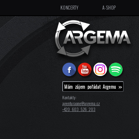
KONCERTY
A-SHOP
Mám zájem pořádat Argemu >>
Kontakty:
agenturaone@
argema.cz
+420 603 526 203