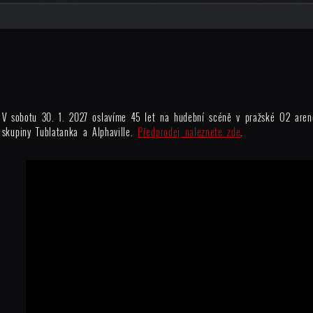
V sobotu 30. 1. 2027 oslavíme 45 let na hudební scéně v pražské O2 aren
skupiny Tublatanka a Alphaville.
Předprodej naleznete zde
.